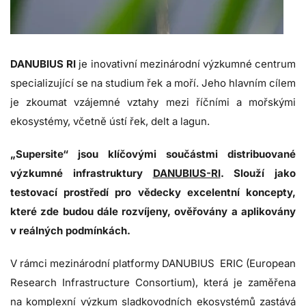
DANUBIUS RI
je inovativní mezinárodní výzkumné centrum
specializující se na studium řek a moří. Jeho hlavním cílem
je zkoumat vzájemné vztahy mezi říčními a mořskými
ekosystémy, včetně ústí řek, delt a lagun.
„Supersite“ jsou klíčovými součástmi distribuované
výzkumné infrastruktury
DANUBIUS-RI
. Slouží jako
testovací prostředí pro vědecky excelentní koncepty,
které zde budou dále rozvíjeny, ověřovány a aplikovány
v reálných podmínkách.
V rámci mezinárodní platformy DANUBIUS ERIC (European
Research Infrastructure Consortium), která je zaměřena
na komplexní výzkum sladkovodních ekosystémů zastává