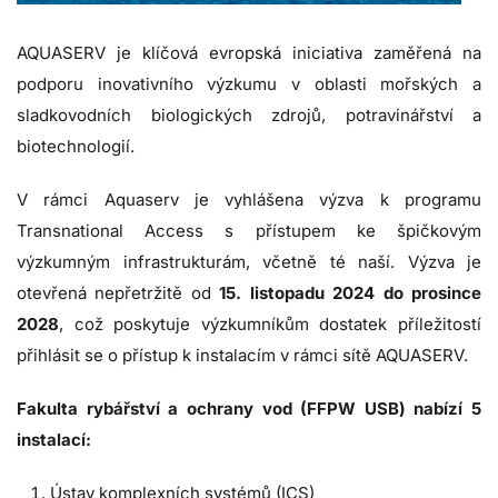
AQUASERV je klíčová evropská iniciativa zaměřená na
podporu inovativního výzkumu v oblasti mořských a
sladkovodních biologických zdrojů, potravinářství a
biotechnologií.
V rámci Aquaserv je vyhlášena výzva
k programu
Transnational Access s přístupem ke špičkovým
výzkumným infrastrukturám, včetně té naší. Výzva je
otevřená nepřetržitě od
15. listopadu 2024 do prosince
2028
, což poskytuje výzkumníkům dostatek příležitostí
přihlásit se o přístup k instalacím v rámci sítě AQUASERV.
Fakulta rybářství a ochrany vod (FFPW USB) nabízí 5
instalací:
Ústav komplexních systémů (ICS)