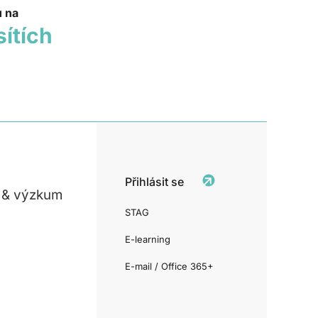
u na
sítích
Přihlásit se
 & výzkum
STAG
E-learning
E-mail / Office 365+