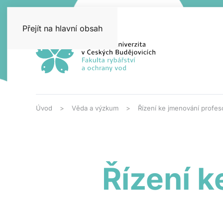
Přejít na hlavní obsah
Úvod
Věda a výzkum
Řízení ke jmenování profe
Řízení 