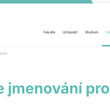
Fakulta
Uchazeči
Studium
Vě
sorem
ke jmenování pr