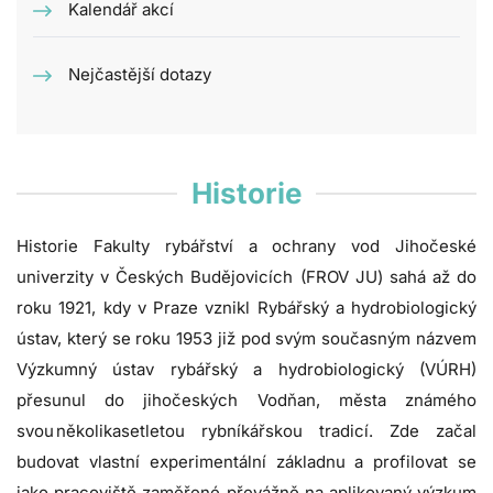
Kalendář akcí
Nejčastější dotazy
Historie
Historie Fakulty rybářství a ochrany vod Jihočeské
univerzity v Českých Budějovicích
(FROV JU)
sahá až do
roku 1921, kdy v Praze vznikl Rybářský a hydrobiologický
ústav, který se roku 1953 již pod svým současným názvem
Výzkumný ústav rybářský a hydrobiologický (VÚRH)
přesunul do jihočeských Vodňan, města známého
svou několikasetletou rybníkářskou tradicí. Zde začal
budovat vlastní experimentální základnu a profilovat se
jako pracoviště zaměřené převážně na aplikovaný výzkum