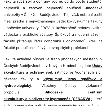
Fakulta rybářství a ochrany vod je, co do počtu studentů,
nejmenší a zároveň nejmladší součástí Jihočeské
univerzity v Českých Budějovicích. To jí však nebrání patřit
mezi přední a nejvýznamnější vědecko-výzkumné fakulty
Jihočeské univerzity. FROV JU každoročně získává kvalitní
vědecké a praktické výstupy.
Špičkové a moderní zázemí
fakulty přitahuje řadu odborníků i doktorandů, kteří na
fakultě pracují na klíčových evropských projektech.
Fakulta aktuálně působí ve třech jihočeských městech. V
Českých Budějovicích a v Nových Hradech najdete
Ústav
akvakultury a ochrany vod
, zatímco ve Vodňanech sídlí
děkanát fakulty a
Výzkumný ústav rybářský a
hydrobiologický
. Všechny ústavy výzkumně
propojuje
Jihočeské centrum
akvakultury a biodiverzity hydrocenóz (CENAKVA)
, které
svým zaměřením patří k nejvýznamnějším pracovištím v