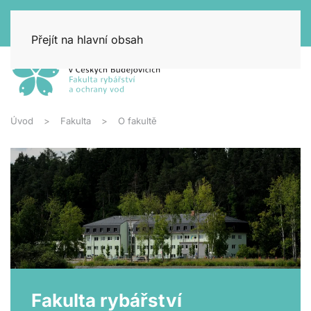
Přejít na hlavní obsah
Úvod
Fakulta
O fakultě
Fakulta rybářství