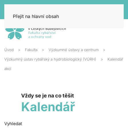
Přejít na hlavní obsah
Úvod
Fakulta
Výzkumné ústavy a centrum
Výzkumný ústav rybářský a hydrobiologický (VÚRH)
Kalendář
akcí
Vždy se je na co těšit
Kalendář
Vyhledat