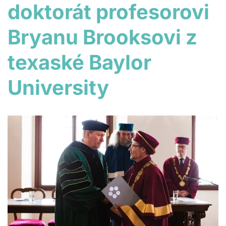
doktorát profesorovi
Bryanu Brooksovi z
texaské Baylor
University