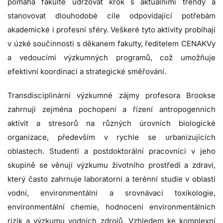
pomáhá fakultě udržovat krok s aktuálními trendy a
stanovovat dlouhodobé cíle odpovídající potřebám
akademické i profesní sféry. Veškeré tyto aktivity probíhají
v úzké součinnosti s děkanem fakulty, ředitelem CENAKVy
a vedoucími výzkumných programů, což umožňuje
efektivní koordinaci a strategické směřování.
Transdisciplinární výzkumné zájmy profesora Brookse
zahrnují zejména pochopení a řízení antropogenních
aktivit a stresorů na různých úrovních biologické
organizace, především v rychle se urbanizujících
oblastech. Studenti a postdoktorální pracovníci v jeho
skupině se věnují výzkumu životního prostředí a zdraví,
který často zahrnuje laboratorní a terénní studie v oblasti
vodní, environmentální a srovnávací toxikologie,
environmentální chemie, hodnocení environmentálních
rizik a výzkumu vodních zdrojů. Vzhledem ke komplexní