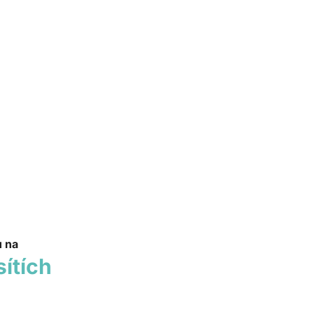
u na
sítích