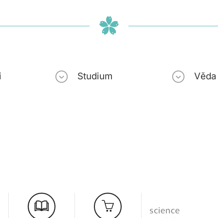
i
Studium
Věda