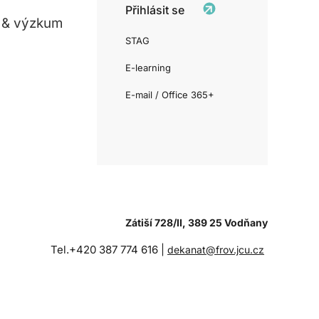
Přihlásit se
 & výzkum
STAG
E-learning
E-mail / Office 365+
Zátiší 728/II, 389 25 Vodňany
Tel.+420 387 774 616 |
dekanat@frov.jcu.cz