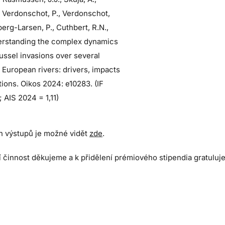
, Verdonschot, P., Verdonschot,
erg-Larsen, P., Cuthbert, R.N.,
erstanding the complex dynamics
ussel invasions over several
 European rivers: drivers, impacts
tions. Oikos 2024: e10283. (IF
 AIS 2024 = 1,11)
ch výstupů je možné vidět
zde
.
í činnost děkujeme a k přidělení prémiového stipendia gratul