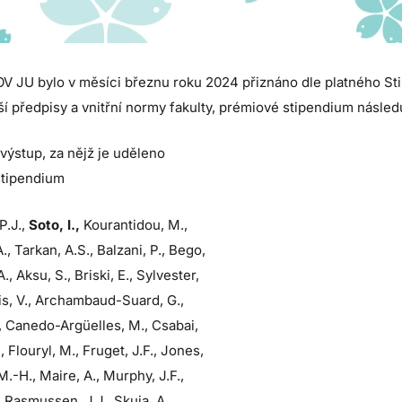
ROV JU bylo v měsíci březnu roku 2024 přiznáno dle platného St
lší předpisy a vnitřní normy fakulty, prémiové stipendium násle
výstup, za nějž je uděleno
 stipendium
P.J.,
Soto, I.,
Kourantidou, M.,
, Tarkan, A.S., Balzani, P., Bego,
., Aksu, S., Briski, E., Sylvester,
is, V., Archambaud-Suard, G.,
, Canedo-Argüelles, M., Csabai,
., Flouryl, M., Fruget, J.F., Jones,
 M.-H., Maire, A., Murphy, J.F.,
, Rasmussen, J.J., Skuja, A.,