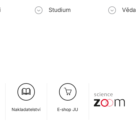
i
Studium
Věda
Nakladatelství
E-shop JU