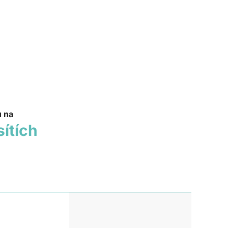
u na
sítích