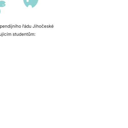
ipendijního řádu Jihočeské
dujícím studentům: