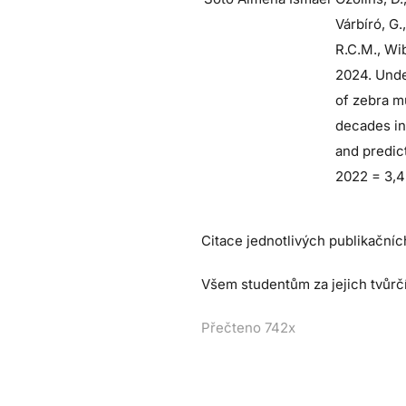
Várbíró, G.
R.C.M., Wib
2024. Und
of zebra m
decades in
and predic
2022 = 3,4;
Citace jednotlivých publikační
Všem studentům za jejich tvůrč
Přečteno 742x