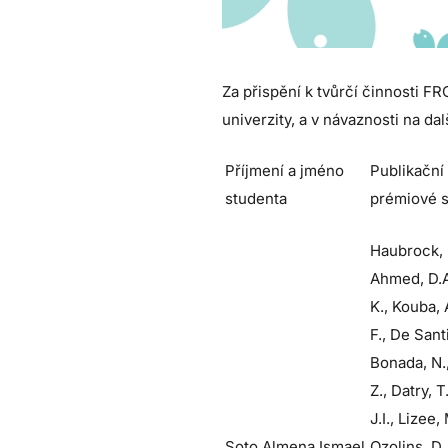
Za přispění k tvůrčí činnosti F
univerzity, a v návaznosti na da
Příjmení a jméno
Publikační 
studenta
prémiové
Haubrock, 
Ahmed, D.A.
K., Kouba, A
F., De Sant
Bonada, N.
Z., Datry, T
J.I., Lizee,
Soto Almena Ismael
Ozolins, D.