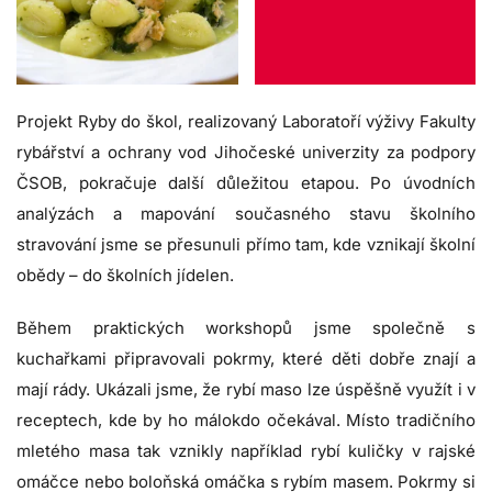
Projekt Ryby do škol, realizovaný Laboratoří výživy Fakulty
rybářství a ochrany vod Jihočeské univerzity za podpory
ČSOB, pokračuje další důležitou etapou. Po úvodních
analýzách a mapování současného stavu školního
stravování jsme se přesunuli přímo tam, kde vznikají školní
obědy – do školních jídelen.
Během praktických workshopů jsme společně s
kuchařkami připravovali pokrmy, které děti dobře znají a
mají rády. Ukázali jsme, že rybí maso lze úspěšně využít i v
receptech, kde by ho málokdo očekával. Místo tradičního
mletého masa tak vznikly například rybí kuličky v rajské
omáčce nebo boloňská omáčka s rybím masem. Pokrmy si