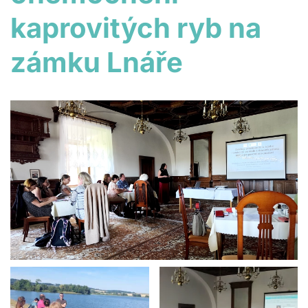
kaprovitých ryb na
zámku Lnáře