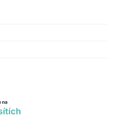
u na
sítích