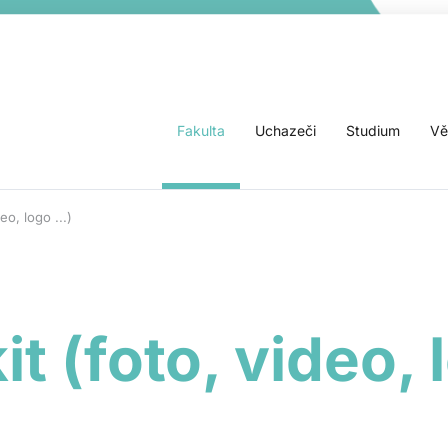
Fakulta
Uchazeči
Studium
Vě
eo, logo ...)
it (foto, video, l