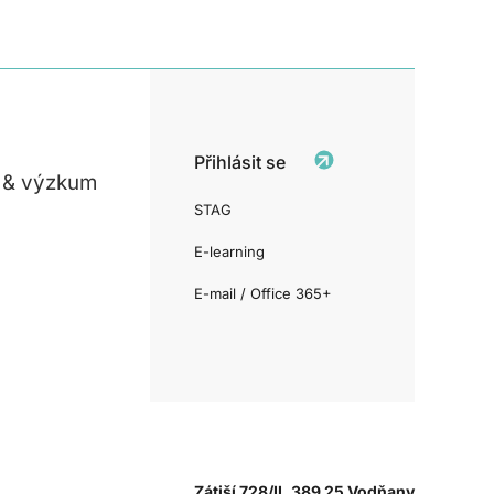
Přihlásit se
 & výzkum
STAG
E-learning
E-mail / Office 365+
Zátiší 728/II, 389 25 Vodňany