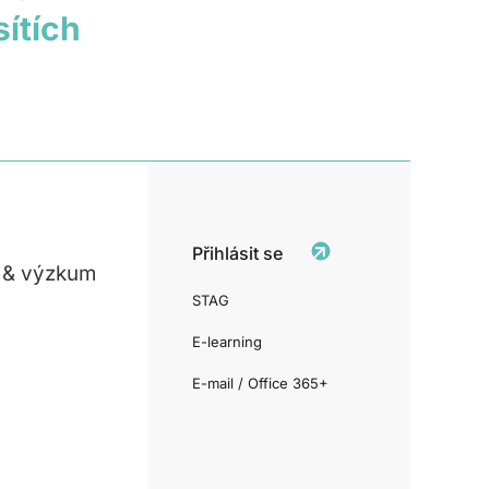
sítích
Přihlásit se
 & výzkum
STAG
E-learning
E-mail / Office 365+