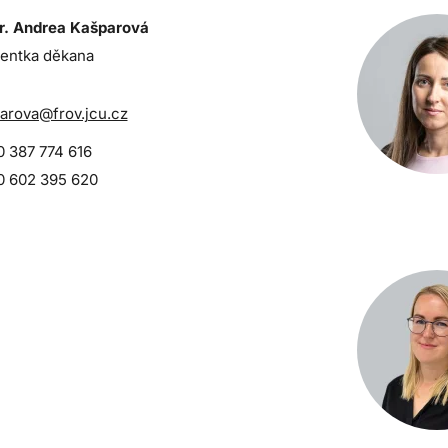
. Andrea Kašparová
tentka děkana
arova@frov.jcu.cz
 387 774 616
 602 395 620