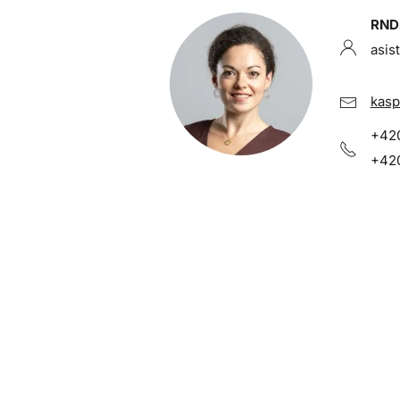
RNDr
asis
kasp
+420
+420