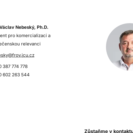
 Václav Nebeský, Ph.D.
tent pro komercializaci a
ečenskou relevanci
sky@frov.jcu.cz
 387 774 778
 602 263 544
Zůstaňme v kontakt