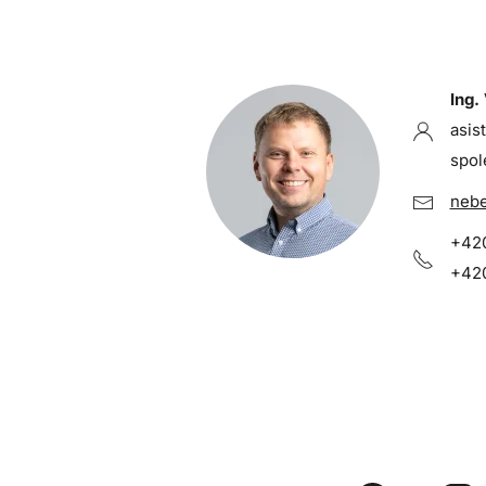
Ing.
asis
spol
nebe
+420
+420