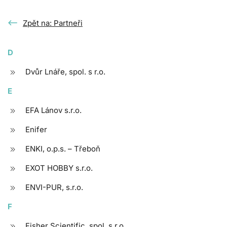
Zpět na: Partneři
D
Dvůr Lnáře, spol. s r.o.
E
EFA Lánov s.r.o.
Enifer
ENKI, o.p.s. – Třeboň
EXOT HOBBY s.r.o.
ENVI-PUR, s.r.o.
F
Fisher Scientific, spol. s r.o.