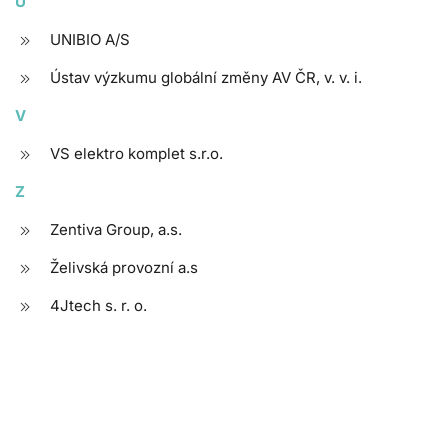
U
UNIBIO A/S
Ústav výzkumu globální změny AV ČR, v. v. i.
V
VS elektro komplet s.r.o.
Z
Zentiva Group, a.s.
Želivská provozní a.s
4Jtech s. r. o.