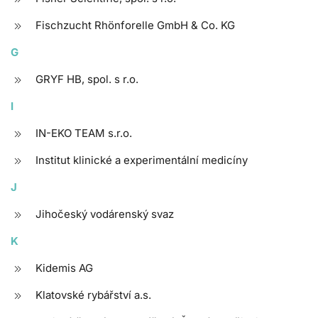
Fischzucht Rhönforelle GmbH & Co. KG
G
GRYF HB, spol. s r.o.
I
IN-EKO TEAM s.r.o.
Institut klinické a experimentální medicíny
J
Jihočeský vodárenský svaz
K
Kidemis AG
Klatovské rybářství a.s.