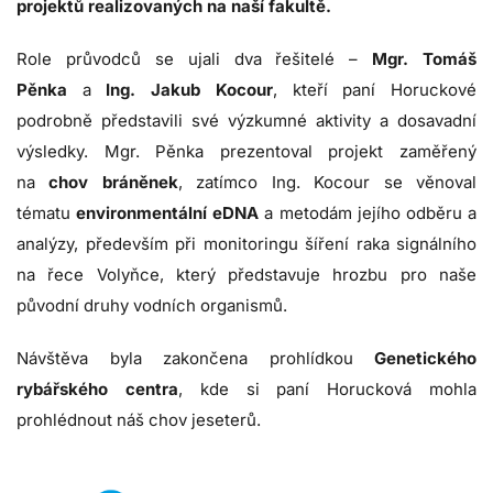
projektů realizovaných na naší fakultě.
Role průvodců se ujali dva řešitelé –
Mgr. Tomáš
Pěnka
a
Ing. Jakub Kocour
, kteří paní Horuckové
podrobně představili své výzkumné aktivity a dosavadní
výsledky. Mgr. Pěnka prezentoval projekt zaměřený
na
chov bráněnek
, zatímco Ing. Kocour se věnoval
tématu
environmentální eDNA
a metodám jejího odběru a
analýzy, především při monitoringu šíření raka signálního
na řece Volyňce, který představuje hrozbu pro naše
původní druhy vodních organismů.
Návštěva byla zakončena prohlídkou
Genetického
rybářského centra
, kde si paní Horucková mohla
prohlédnout náš chov jeseterů.