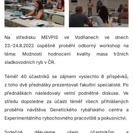
Na středisku MEVPIS ve Vodňanech ve dnech
23.-24.8.2022 úspěšně proběhl odborný workshop na
téma: Možnosti hodnocení kvality masa tržních
sladkovodních ryb v ČR.
Téměř 40 účastníků se zájmem vyslechlo 8 příspěvků,
z toho dvě přednášky prezentovali fakultní specialisté. Po
přednáškách následovaly velmi podnětné diskuse. Ve
středu dopoledne za účasti téměř všech přihlášených
proběhla návštěva Genetického rybářského centra a
Experimentálního rybochovného pracoviště a pokusnictvi.
Srdečně děkujeme všem účastníkům a