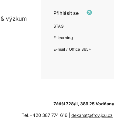
Přihlásit se
 & výzkum
STAG
E-learning
E-mail / Office 365+
Zátiší 728/II, 389 25 Vodňany
Tel.+420 387 774 616 |
dekanat@frov.jcu.cz