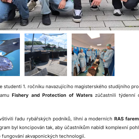
e studenti 1. ročníku navazujícího magisterského studijního p
gramu
Fishery and Protection of Waters
zúčastnili týdenní
štívili řadu rybářských podniků, líhní a moderních
RAS fare
ogram byl koncipován tak, aby účastníkům nabídl komplexní poh
é fungování akvaponických technologií.