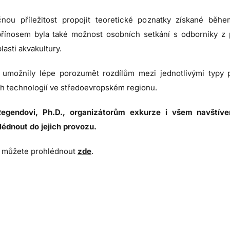
čnou příležitost propojit teoretické poznatky získané bě
 přínosem byla také možnost osobních setkání s odborníky z 
asti akvakultury.
umožnily lépe porozumět rozdílům mezi jednotlivými typy p
h technologií ve středoevropském regionu.
Regendovi, Ph.D., organizátorům exkurze i všem navštív
édnout do jejich provozu.
si můžete prohlédnout
zde
.