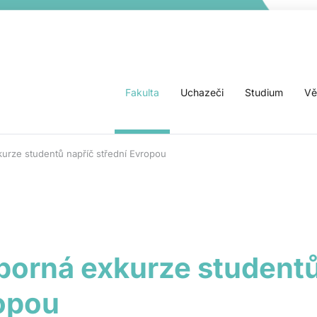
Fakulta
Uchazeči
Studium
Vě
urze studentů napříč střední Evropou
borná exkurze studentů
ropou