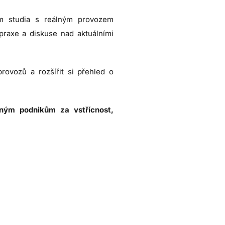
hem studia s reálným provozem
praxe a diskuse nad aktuálními
rovozů a rozšířit si přehled o
eným podnikům za vstřícnost,