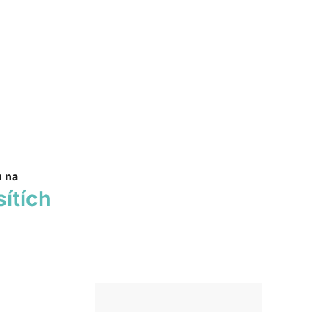
u na
sítích