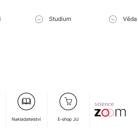
i
Studium
Věda
Nakladatelství
E-shop JU