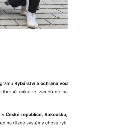
rogramu
Rybářství a ochrana vod
 odborné exkurze zaměřené na
m
v
České republice, Rakousku,
led na různé systémy chovu ryb,