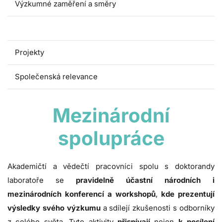
Výzkumné zaměření a směry
Mezinárodní spolupráce
Projekty
Společenská relevance
Mezinárodní
spolupráce
Akademičtí a vědečtí pracovníci spolu s doktorandy
laboratoře se
pravidelně účastní národních i
mezinárodních konferencí a workshopů
,
kde
prezentují
výsledky svého výzkumu
a sdílejí zkušenosti s odborníky
z celého světa. Tyto aktivity
přispívají
nejen
k posílení