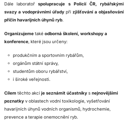
Dále laboratoř
spolupracuje s Policií ČR, rybářskými
svazy a vodoprávními úřady
při
zjišťování a objasňování
příčin havarijních úhynů ryb
.
Organizujeme
také
odborná školení, workshopy a
konference
, které jsou určeny:
produkčním a sportovním rybářům,
orgánům státní správy,
studentům oboru rybářství,
i široké veřejnosti.
Cílem
těchto akcí
je seznámit účastníky
s
nejnovějšími
poznatky
v oblastech vodní toxikologie, vyšetřování
havarijních úhynů vodních organismů, hydrochemie,
prevence a terapie onemocnění ryb.