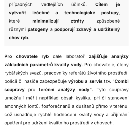
případných vedlejších účinků.
Cílem je
vytvořit
léčebné a technologické postupy
,
které
minimalizují ztráty
způsobené
různými
patogeny
a
podporují zdravý a udržitelný
chov ryb
.
Pro chovatele ryb
dále laboratoř
zajišťuje analýzy
základních parametrů kvality vody
. Pro chovatele, členy
rybářských svazů, pracovníky referátů životního prostředí,
policii či hasiče zabezpečuje
výrobu a servis
tzv. "
Combi
soupravy
pro
terénní analýzy vody"
. Tyto soupravy
umožňují měřit například obsah kyslíku, pH či stanovení
amonných iontů, fosforečnanů a dusitanů přímo v terénu,
což usnadňuje rychlé hodnocení kvality vody a přijímání
opatření pro udržení kvalitního prostředí v chovech.