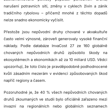
narušení potravních sítí, změny v cyklech živin a zánik
tradičního rybolovu – přičemž mnohé z těchto dopadů
nelze snadno ekonomicky vyčíslit.
Přestože jsou nepůvodní druhy chované v akvakultuře
často velmi výnosné, zároveň generovaly vysoké finanční
náklady. Podle databáze InvaCost 27 ze 160 globálně
chovaných nepůvodních druhů způsobilo škody na
ekosystémech a ekonomikách až za 10 miliard USD. Vědci
upozorňují, že toto číslo je pravděpodobně podhodnocené
kvůli zásadním mezerám v evidenci způsobovaných škod
napříč regiony a časem.
Pozoruhodné je, že 40 % všech nepůvodních chovaných
druhů zkoumaných ve studii bylo oficiálně zařazeno mezi
invazní na regionálních nebo globálních seznamech