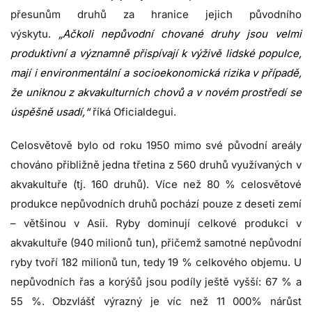
přesunům druhů za hranice jejich původního
výskytu.
„Ačkoli nepůvodní chované druhy jsou velmi
produktivní a významně přispívají k výživě lidské populce,
mají i environmentální a socioekonomická rizika v případě,
že uniknou z akvakulturních chovů a v novém prostředí se
úspěšně usadí,“
říká Oficialdegui.
Celosvětově bylo od roku 1950 mimo své původní areály
chováno přibližně jedna třetina z 560 druhů využívaných v
akvakultuře (tj. 160 druhů). Více než 80 % celosvětové
produkce nepůvodních druhů pochází pouze z deseti zemí
– většinou v Asii. Ryby dominují celkové produkci v
akvakultuře (940 milionů tun), přičemž samotné nepůvodní
ryby tvoří 182 milionů tun, tedy 19 % celkového objemu. U
nepůvodních řas a korýšů jsou podíly ještě vyšší: 67 % a
55 %. Obzvlášť výrazný je víc než 11 000% nárůst