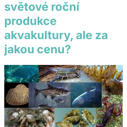
světové roční
produkce
akvakultury, ale za
jakou cenu?