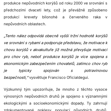
produkce nepůvodních korýšů od roku 2000 ve srovnání s
předchozími dvaceti lety, což je převážně způsobeno
produkcí krevety bílonohé a červeného raka v
nepůvodních oblastech.
„Tento nález odpovídá obecně vyšší tržní hodnotě korýšů
ve srovnání s rybami a podporuje představu, že motivace k
chovu korýšů v akvakultuře již možná převyšuje motivaci
pro chov ryb, neboť produkce korýšů je více spojena s
ekonomickým zabezpečením chovatelů, zatímco chov ryb
je typicky spojován s potravinovou
bezpečností,“
vysvětluje Francisco Oficialdegui.
Výzkumný tým upozorňuje, že mnoho z těchto vysoce
výnosných nepůvodních druhů je spojeno s významnými
ekologickými a socioekonomickými dopady. Ty zahrnují
zdokumentované poklesy populací původních druhů,