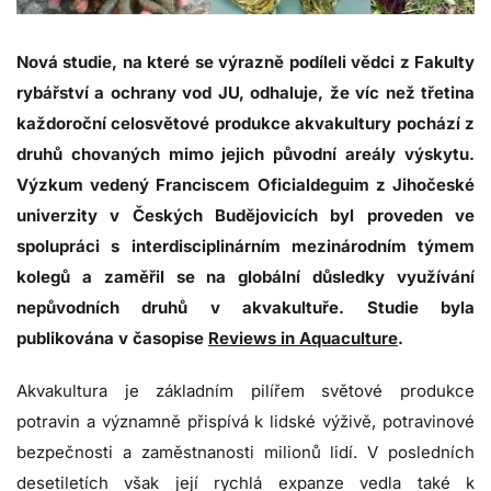
Nová studie, na které se výrazně podíleli vědci z Fakulty
rybářství a ochrany vod JU, odhaluje, že víc než třetina
každoroční celosvětové produkce akvakultury pochází z
druhů chovaných mimo jejich původní areály výskytu.
Výzkum vedený Franciscem Oficialdeguim z Jihočeské
univerzity v Českých Budějovicích byl proveden ve
spolupráci s interdisciplinárním mezinárodním týmem
kolegů a zaměřil se na globální důsledky využívání
nepůvodních druhů v akvakultuře. Studie byla
publikována v časopise
Reviews in Aquaculture
.
Akvakultura je základním pilířem světové produkce
potravin a významně přispívá k lidské výživě, potravinové
bezpečnosti a zaměstnanosti milionů lidí. V posledních
desetiletích však její rychlá expanze vedla také k